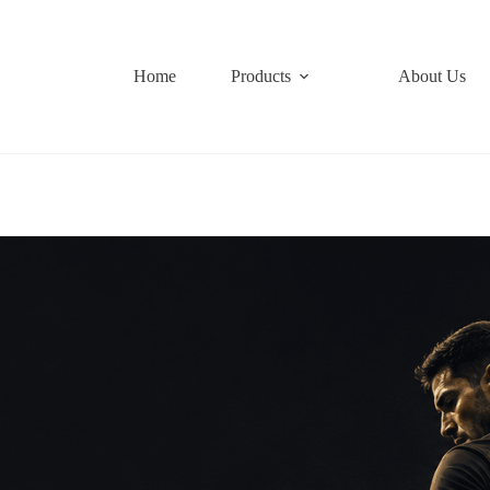
Home
Products
About Us