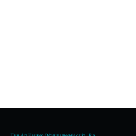
Пин Ап Казино Официальный сайт | Pin