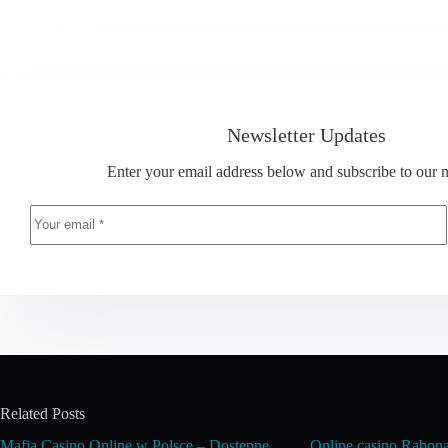
Newsletter Updates
Enter your email address below and subscribe to our n
Related Posts
Mafia Casino Online w Polsce – Dostępne
Online casino Rabona