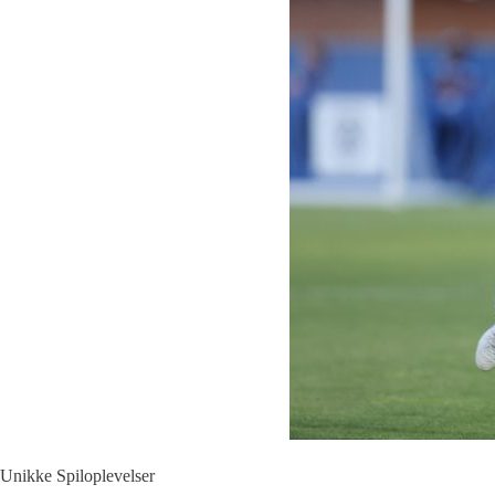
Unikke Spiloplevelser