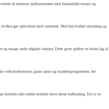
g roulette til moderne spilleautomater med fantasifulde temaer og
id, hvilket gør oplevelsen mere autentisk. Med høj kvalitet streaming og
og mange andre digitale valutaer. Dette giver spillere en ekstra lag af
ække velkomstbonusser, gratis spins og loyalitetsprogrammer, der
 fordoble eller endda tredoble deres første indbetaling. Det er en