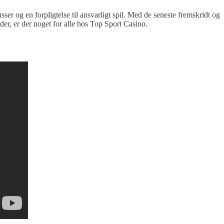
er og en forpligtelse til ansvarligt spil. Med de seneste fremskridt og
der, er der noget for alle hos Top Sport Casino.