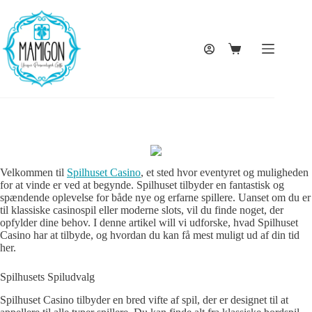
Skip
to
content
Shopping
cart
Velkommen til
Spilhuset Casino
, et sted hvor eventyret og muligheden
for at vinde er ved at begynde. Spilhuset tilbyder en fantastisk og
spændende oplevelse for både nye og erfarne spillere. Uanset om du er
til klassiske casinospil eller moderne slots, vil du finde noget, der
opfylder dine behov. I denne artikel will vi udforske, hvad Spilhuset
Casino har at tilbyde, og hvordan du kan få mest muligt ud af din tid
her.
Spilhusets Spiludvalg
Spilhuset Casino tilbyder en bred vifte af spil, der er designet til at