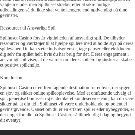
valgte metode, men Spilhuset stræber efter at sikre hurtige
udbetalinger, så du ikke skal vente længere end nødvendigt på dine
gevinster.
Ressourcer til Ansvarligt Spil
Spilhuset Casino forstår vigtigheden af ansvarligt spil. De tilbyder
ressourcer og værktøjer til at hjælpe spillere med at holde styr på deres
spillevaner. Du kan sætte indsatsgrænser, tage pauser eller ekskludere
dig selv fra spillet helt, hvis du har brug for det. Deres engagement i
ansvarligt spil viser, at de værner om deres spillere og ønsker at skabe
et positivt spillemiljø.
Konklusion
Spilhuset Casino er en fremragende destination for enhver, der søger
en sjov og sikker online spilleoplevelse. Med et omfattende udvalg af
spil, generøse bonusser og et dedikeret kundeserviceteam, kan du være
sikker på, at din tid i Spilhuset vil være underholdende og potentiel
gevinstgivende. Uanset om du er en erfaren spiller eller nybegynder, er
der noget for alle på Spilhuset Casino, så tilmeld dig i dag og begynd
dit eventyr!